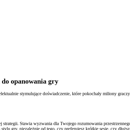
 do opanowania gry
intelektualnie stymulujące doświadczenie, które pokochały miliony g
ej strategii. Stawia wyzwania dla Twojego rozumowania przestrzennego
lu gry, niezależnie od tego, czy preferujesz krótkie sesje, czy dłuższ