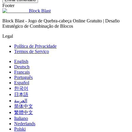
Footer
Block Blast
Block Blast - Jogo de Quebra-cabeça Online Gratuito | Desafio
Estratégico de Combinação de Blocos
Legal
Política de Privacidade
Termos de Serviço
English
Deutsch
Français
Português
Español
한국어
日本語
العربية
简体中文
繁體中文
Italiano
Nederlands
Polski