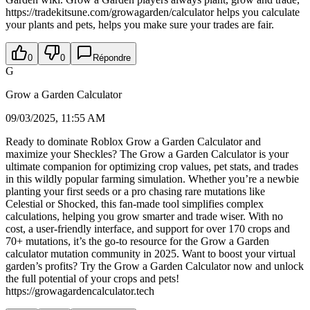
https://tradekitsune.com/growagarden/calculator helps you calculate
your plants and pets, helps you make sure your trades are fair.
0
0
Répondre
G
Grow a Garden Calculator
09/03/2025, 11:55 AM
Ready to dominate Roblox Grow a Garden Calculator and
maximize your Sheckles? The Grow a Garden Calculator is your
ultimate companion for optimizing crop values, pet stats, and trades
in this wildly popular farming simulation. Whether you’re a newbie
planting your first seeds or a pro chasing rare mutations like
Celestial or Shocked, this fan-made tool simplifies complex
calculations, helping you grow smarter and trade wiser. With no
cost, a user-friendly interface, and support for over 170 crops and
70+ mutations, it’s the go-to resource for the Grow a Garden
calculator mutation community in 2025. Want to boost your virtual
garden’s profits? Try the Grow a Garden Calculator now and unlock
the full potential of your crops and pets!
https://growagardencalculator.tech