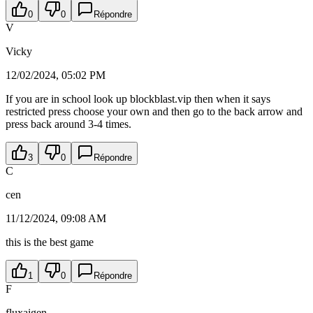
0
0
Répondre
V
Vicky
12/02/2024, 05:02 PM
If you are in school look up blockblast.vip then when it says
restricted press choose your own and then go to the back arrow and
press back around 3-4 times.
3
0
Répondre
C
cen
11/12/2024, 09:08 AM
this is the best game
1
0
Répondre
F
fluxaigen