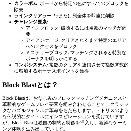
カラーボム
: ボードから特定の色のすべてのブロックを
除去
ラインクリアラー
: 行または列全体を即座に削除
チャレンジ要素
:
アイスブロック: 破壊するには複数のマッチが必
要
アイアンケージ: クリアされるまで特定のエリア
へのアクセスをブロック
ミステリーブロック: マッチングされると特別な
ボーナスを明らかにする
コンボシステム
: 複数のクリアを連鎖させて指数関数的
に増加するボーナスポイントを獲得
Block Blastとは？
Block Blastは、おなじみのブロックマッチングメカニクスと
革新的なゲームプレイ要素を組み合わせることで、クラシッ
クなパズルジャンルに革命をもたらします。テトリスのよう
な伝説的なタイトルにインスピレーションを受けています
が、Block Blastは独自の制約と特徴を導入し、新鮮なゲーミ
ング体験を生み出しています。