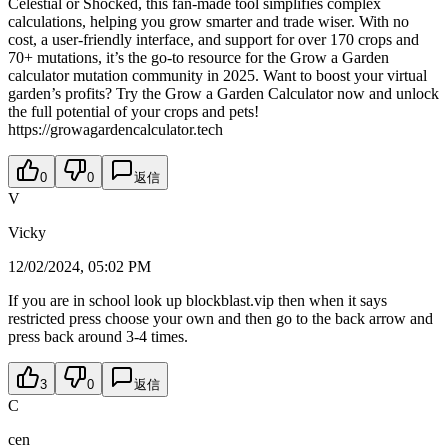
Celestial or Shocked, this fan-made tool simplifies complex
calculations, helping you grow smarter and trade wiser. With no
cost, a user-friendly interface, and support for over 170 crops and
70+ mutations, it’s the go-to resource for the Grow a Garden
calculator mutation community in 2025. Want to boost your virtual
garden’s profits? Try the Grow a Garden Calculator now and unlock
the full potential of your crops and pets!
https://growagardencalculator.tech
0
0
返信
V
Vicky
12/02/2024, 05:02 PM
If you are in school look up blockblast.vip then when it says
restricted press choose your own and then go to the back arrow and
press back around 3-4 times.
3
0
返信
C
cen