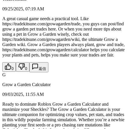
09/25/2025, 07:19 AM
A great casual game needs a practical tool. Like
https://tradekitsune.com/growagarden/trade, you guys can post/find
grow a garden pet trades here. Or when you need more tips about
using a pet in Grow a Garden wisely, check out
https://tradekitsune.com/growagarden/wiki, the ultimate Grow a
Garden wiki. Grow a Garden players always plant, grow and trade,
https://tradekitsune.com/growagarden/calculator helps you calculate
your plants and pets, helps you make sure your trades are fair.
0
0
返信
G
Grow a Garden Calculator
09/03/2025, 11:55 AM
Ready to dominate Roblox Grow a Garden Calculator and
maximize your Sheckles? The Grow a Garden Calculator is your
ultimate companion for optimizing crop values, pet stats, and trades
in this wildly popular farming simulation. Whether you’re a newbie
planting your first seeds or a pro chasing rare mutations like