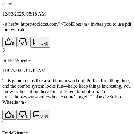
ashwi
12/03/2025, 05:18 AM
<a href="https://tooldost.com/">ToolDost</a> invites you to use pdf
tool website
0
0
返信
S
SoFlo Wheelie
11/07/2025, 01:49 AM
This game seems like a solid brain workout. Perfect for killing time,
and the combo system looks fun—helps keep things interesting, you
know? Check it out here for a different kind of fun: <a
href="https://www.soflowheelie.com/" target="_blank">SoFlo
Wheelie</a>
0
0
返信
T
TradeKitsune