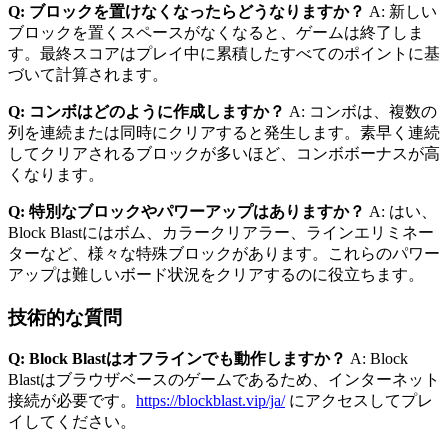
Q: ブロックを置けなくなったらどうなりますか？
A: 新しい
ブロックを置くスペースがなくなると、ゲームは終了しま
す。最終スコアはプレイ中に累積したすべてのポイントに基
づいて計算されます。
Q: コンボはどのように作成しますか？
A: コンボは、複数の
列を連続または同時にクリアすると発生します。素早く連続
してクリアされるブロックが多いほど、コンボボーナスが高
くなります。
Q: 特別なブロックやパワーアップはありますか？
A: はい、
Block Blastにはボム、カラークリアラー、ラインエリミネー
ターなど、様々な特殊ブロックがあります。これらのパワー
アップは難しいボード状況をクリアするのに役立ちます。
技術的な質問
Q: Block Blastはオフラインでも動作しますか？
A: Block
Blastはブラウザベースのゲームであるため、インターネット
接続が必要です。
https://blockblast.vip/ja/
にアクセスしてプレ
イしてください。